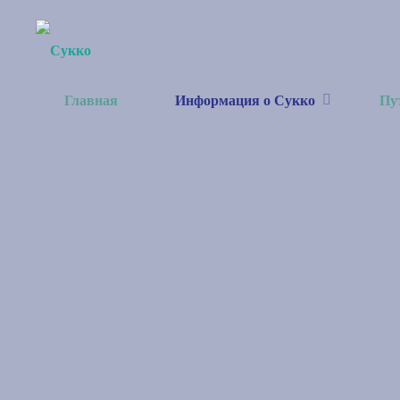
Перейти
к
содержимому
Главная
Информация о Сукко
Пу
СУККО
СКАЖИ
МОРЮ:ДА!